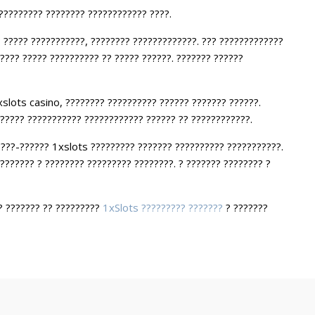
?????????? ???????? ???????????? ????.
? ????? ???????????, ???????? ?????????????. ??? ?????????????
???? ????? ?????????? ?? ????? ??????. ??????? ??????
xslots casino, ???????? ?????????? ?????? ??????? ??????.
?????? ??????????? ???????????? ?????? ?? ????????????.
????-?????? 1xslots ????????? ??????? ?????????? ???????????.
??????? ? ???????? ????????? ????????. ? ??????? ???????? ?
? ??????? ?? ?????????
1xSlots ????????? ???????
? ???????