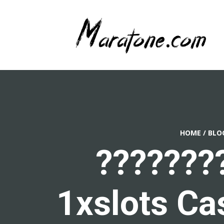
HOME
/
BLO
????????
1xslots Ca