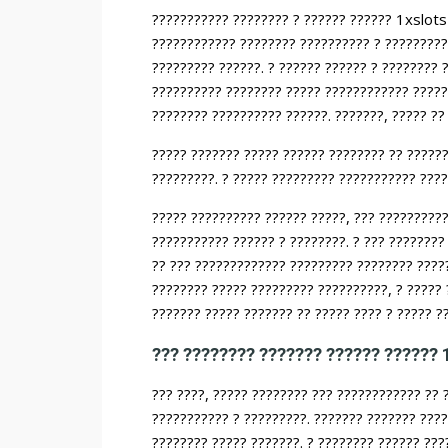
X
??????????? ???????? ? ?????? ?????? 1xslots
S
???????????? ???????? ?????????? ? ??????????
L
????????? ??????. ? ?????? ?????? ? ???????? 
O
?????????? ???????? ????? ???????????? ?????
T
???????? ?????????? ??????. ???????, ????? ??
S
C
????? ??????? ????? ?????? ???????? ?? ?????
A
?????????. ? ????? ????????? ??????????? ????
S
I
????? ?????????? ?????? ?????, ??? ??????????
N
??????????? ?????? ? ????????. ? ??? ????????
O
?? ??? ????????????? ????????? ???????? ????
:
???????? ????? ????????? ??????????, ? ?????
?
??????? ????? ??????? ?? ????? ???? ? ????? ?
?
?
??? ???????? ??????? ?????? ?????? 
?
?
??? ????, ????? ???????? ??? ???????????? ?? 
?
??????????? ? ?????????. ??????? ??????? ???
?
???????? ????? ???????. ? ???????? ?????? ???