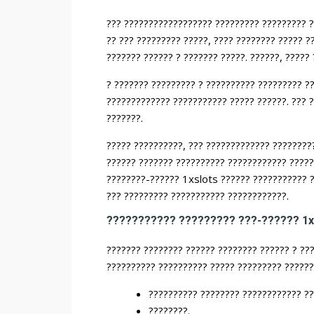
?
??? ?????????????????? ????????? ????????? ?
?
?? ??? ????????? ?????, ???? ???????? ????? ?
?
??????? ?????? ? ??????? ?????. ??????, ?????
?
?
? ??????? ????????? ? ?????????? ????????? ?
?
????????????? ??????????? ????? ??????. ??? 
?
???????.
?
?
????? ??????????, ??? ????????????? ????????
?
?????? ??????? ?????????? ???????????? ?????
!
????????-?????? 1xslots ?????? ??????????? ?
??? ????????? ??????????? ????????????.
??????????? ????????? ???-?????? 1x
??????? ???????? ?????? ???????? ?????? ? ??
?????????? ?????????? ????? ????????? ??????
?????????? ???????? ???????????? ??
????????.