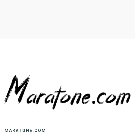
MARATONE.COM