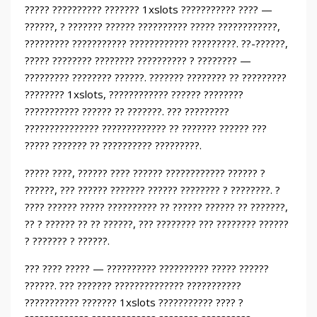
1
????? ?????????? ??????? 1xslots ??????????? ???? —
X
??????, ? ??????? ?????? ?????????? ????? ????????????,
S
????????? ??????????? ???????????? ?????????. ??-??????,
L
????? ???????? ???????? ?????????? ? ???????? —
O
????????? ???????? ??????. ??????? ???????? ?? ?????????
T
???????? 1xslots, ???????????? ?????? ????????
S
??????????? ?????? ?? ???????. ??? ?????????
?
??????????????? ????????????? ?? ??????? ?????? ???
?
????? ??????? ?? ?????????? ?????????.
?
?
????? ????, ?????? ???? ?????? ???????????? ?????? ?
?
??????, ??? ?????? ??????? ?????? ???????? ? ????????. ?
?
???? ?????? ????? ?????????? ?? ?????? ?????? ?? ???????,
?
?? ? ?????? ?? ?? ??????, ??? ???????? ??? ???????? ??????
?
? ??????? ? ??????.
?
??? ???? ????? — ?????????? ?????????? ????? ??????
?
??????. ??? ??????? ?????????????? ???????????
?
?
??????????? ??????? 1xslots ??????????? ???? ?