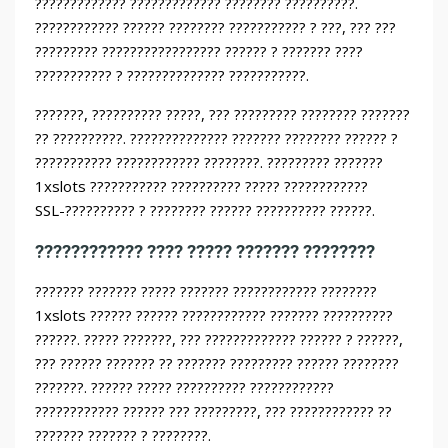
?
????????????? ????????????? ???????? ??????????.
?
???????????? ?????? ???????? ??????????? ? ???, ??? ???
?
????????? ????????????????? ?????? ? ??????? ????
?
??????????? ? ?????????????? ???????????.
?
???????, ?????????? ?????, ??? ????????? ???????? ???????
?
?? ??????????. ?????????????? ??????? ???????? ?????? ?
?
??????????? ???????????? ????????. ????????? ???????
?
?
1xslots ??????????? ?????????? ????? ????????????
?
SSL-?????????? ? ???????? ?????? ?????????? ??????.
?
???????????? ???? ????? ??????? ????????
?
?
??????? ??????? ????? ??????? ???????????? ????????
?
1xslots ?????? ?????? ???????????? ??????? ??????????
?
??????. ????? ???????, ??? ????????????? ?????? ? ??????,
?
??? ?????? ??????? ?? ??????? ????????? ?????? ????????
?
???????. ?????? ????? ?????????? ????????????
?
???????????? ?????? ??? ?????????, ??? ???????????? ??
?
??????? ??????? ? ????????.
?