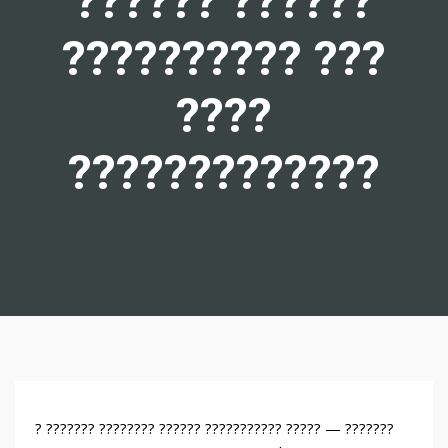
?????? ??????
?????????? ???
????
?????????????
?
? ??????? ???????? ?????? ??????????? ????? — ???????