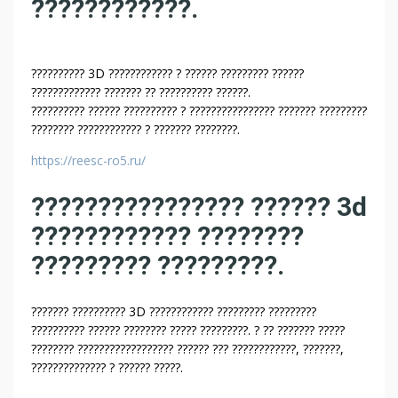
????????????.
?
?
?
?
?????????? 3D ???????????? ? ?????? ????????? ??????
?
????????????? ??????? ?? ?????????? ??????.
|
?????????? ?????? ?????????? ? ???????????????? ??????? ?????????
?
???????? ???????????? ? ??????? ????????.
?
https://reesc-ro5.ru/
?
?
???????????????? ?????? 3d
?
???????????? ????????
?
?
????????? ?????????.
?
?
??????? ?????????? 3D ???????????? ????????? ?????????
?
?????????? ?????? ???????? ????? ?????????. ? ?? ??????? ?????
?
???????? ?????????????????? ?????? ??? ????????????, ???????,
,
?????????????? ? ?????? ?????.
?
?