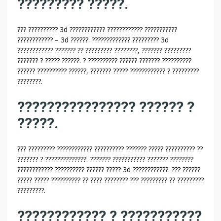
????????? ?????.
??? ?????????? 3d ???????????? ???????????? ???????????
???????????? – 3d ??????. ????????????? ????????? 3d
???????????? ??????? ?? ????????? ????????, ??????? ?????????
??????? ? ????? ??????. ? ?????????? ?????? ??????? ??????????
?????? ?????????? ??????, ??????? ????? ???????????? ? ?????????
????????.
???????????????? ?????? ?
?????.
??? ????????? ???????????? ?????????? ??????? ????? ?????????? ??
??????? ? ??????????????. ??????? ??????????? ??????? ????????
???????????? ?????????? ?????? ????? 3d ????????????. ??? ??????
????? ????? ?????????? ?? ???? ???????? ??? ????????? ?? ?????????
?????????.
???????????? ? ???????????