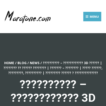
MENU
HOME
/
BLOG
/
NEWS
/
?????????? – ???????????? 3D ?????? |
???????? ?? ?????? ???????? | ??????? – ???????? | ????? ??????,
?????????, ?????????? | ????????? ?????? ? ??????????????
?????????? –
???????????? 3D