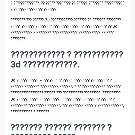
? ??????????????. ?? ????? ???????? ?? ?????? ???????? ???????????
? ???????????????? ???????.
???????? ??? ?????? 3d ???????????? ??????? ?? ??????? ????????
?????. ??????? ????????? ????????????????? ???????????? ?? 3d
???????????? ? ???????? ?????????????? ???????????? ?? ????
????????.
???????????? ? ???????????
3d ????????????.
3d ???????????? – ??? ???? ?? ????? ????????? ?????????? ?
??????? ???????? ?????????? ???????. ? ?? ??????? ????? ????????
?????????????????? ?????? ??? ??????????? ?????????. ??????????
3d ???????????? ???????????? ??????????? ????????? ?????? ?
????????? ?????????? ???????. ??? ???????? ????? ? ??????????????,
???????????? ? ???????.
??????? ?????? ??????? ?