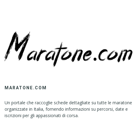
U
S
G
U
I
D
E
L
I
N
E
S
A
MARATONE.COM
B
O
Un portale che raccoglie schede dettagliate su tutte le maratone
U
organizzate in Italia, fornendo informazioni su percorsi, date e
iscrizioni per gli appassionati di corsa.
T
B
H