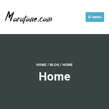
MENU
HOME
/
BLOG
/
HOME
Home