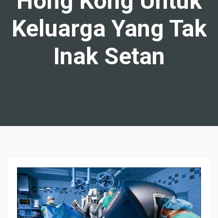
Hong Kong Untuk
Keluarga Yang Tak
Inak Setan