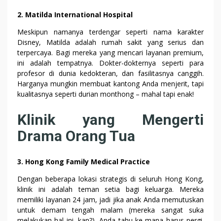
U
N
2. Matilda International Hospital
T
Meskipun namanya terdengar seperti nama karakter
U
Disney, Matilda adalah rumah sakit yang serius dan
K
terpercaya. Bagi mereka yang mencari layanan premium,
K
ini adalah tempatnya. Dokter-dokternya seperti para
E
profesor di dunia kedokteran, dan fasilitasnya canggih.
L
Harganya mungkin membuat kantong Anda menjerit, tapi
U
kualitasnya seperti durian monthong – mahal tapi enak!
A
R
Klinik yang Mengerti
G
Drama Orang Tua
A
Y
A
3. Hong Kong Family Medical Practice
N
Dengan beberapa lokasi strategis di seluruh Hong Kong,
G
klinik ini adalah teman setia bagi keluarga. Mereka
T
memiliki layanan 24 jam, jadi jika anak Anda memutuskan
A
untuk demam tengah malam (mereka sangat suka
K
melakukan hal ini, kan?), Anda tahu ke mana harus pergi.