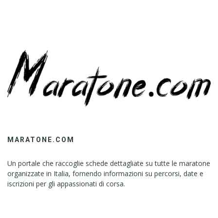
A
L
L
G
I
R
L
I
N
B
H
O
P
MARATONE.COM
A
L
Un portale che raccoglie schede dettagliate su tutte le maratone
,
organizzate in Italia, fornendo informazioni su percorsi, date e
iscrizioni per gli appassionati di corsa.
A
S
S