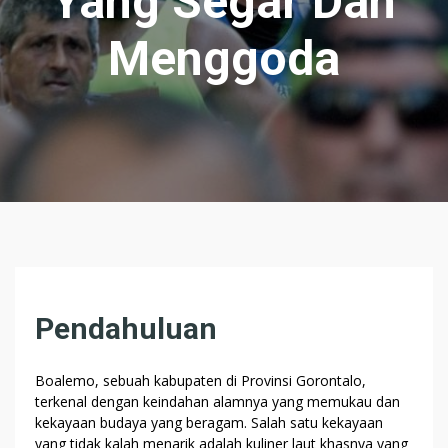
Yang Segar Dan
Menggoda
K
Pendahuluan
U
L
Boalemo, sebuah kabupaten di Provinsi Gorontalo,
I
terkenal dengan keindahan alamnya yang memukau dan
N
kekayaan budaya yang beragam. Salah satu kekayaan
E
yang tidak kalah menarik adalah kuliner laut khasnya yang