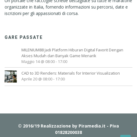
Un portale che raccoglie schede dettagliate su tutte le maratone
organizzate in Italia, fornendo informazioni su percorsi, date e
iscrizioni per gli appassionati di corsa.
GARE PASSATE
MILENIUM88 Jadi Platform Hiburan Digital Favorit Dengan
Akses Mudah dan Banyak Game Menarik
Maggio 14 @ 08:00
-
17:00
CAD to 3D Renders: Materials for Interior Visualization
Aprile 20 @ 08:00
-
17:00
© 2016/19 Realizzazione by
Piramedia.it
- Piva
01828200038