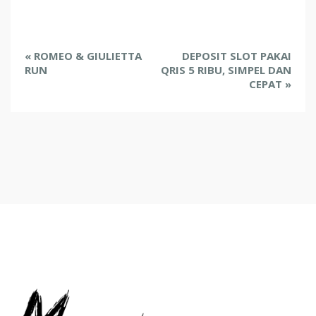
E
«
ROMEO & GIULIETTA
DEPOSIT SLOT PAKAI
v
RUN
QRIS 5 RIBU, SIMPEL DAN
e
CEPAT
»
n
t
N
a
v
i
g
a
t
i
o
n