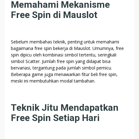
I
Memahami Mekanisme
K
Free Spin di Mauslot
J
I
T
U
Sebelum membahas teknik, penting untuk memahami
M
bagaimana free spin bekerja di Mauslot. Umumnya, free
E
spin dipicu oleh kombinasi simbol tertentu, seringkali
N
simbol Scatter. Jumlah free spin yang didapat bisa
D
bervariasi, tergantung pada jumlah simbol pemicu.
A
Beberapa game juga menawarkan fitur beli free spin,
P
meski ini membutuhkan modal tambahan.
A
T
K
Teknik Jitu Mendapatkan
A
N
Free Spin Setiap Hari
P
U
T