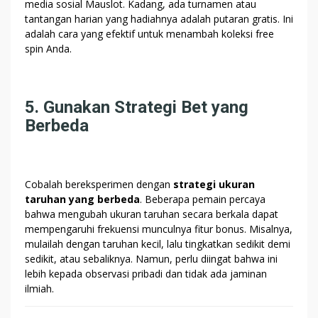
media sosial Mauslot. Kadang, ada turnamen atau
tantangan harian yang hadiahnya adalah putaran gratis. Ini
adalah cara yang efektif untuk menambah koleksi free
spin Anda.
5. Gunakan Strategi Bet yang
Berbeda
Cobalah bereksperimen dengan
strategi ukuran
taruhan yang berbeda
. Beberapa pemain percaya
bahwa mengubah ukuran taruhan secara berkala dapat
mempengaruhi frekuensi munculnya fitur bonus. Misalnya,
mulailah dengan taruhan kecil, lalu tingkatkan sedikit demi
sedikit, atau sebaliknya. Namun, perlu diingat bahwa ini
lebih kepada observasi pribadi dan tidak ada jaminan
ilmiah.