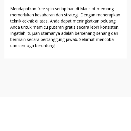
Mendapatkan free spin setiap hari di Mauslot memang
memerlukan kesabaran dan strategi. Dengan menerapkan
teknik-teknik di atas, Anda dapat meningkatkan peluang
Anda untuk memicu putaran gratis secara lebih konsisten.
Ingatlah, tujuan utamanya adalah bersenang-senang dan
bermain secara bertanggung jawab. Selamat mencoba
dan semoga beruntung!