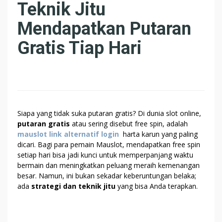
Teknik Jitu
S
I
Mendapatkan Putaran
A
S
Gratis Tiap Hari
P
I
N
M
A
U
Siapa yang tidak suka putaran gratis? Di dunia slot online,
S
putaran gratis
atau sering disebut free spin, adalah
L
mauslot link alternatif login
harta karun yang paling
O
dicari. Bagi para pemain Mauslot, mendapatkan free spin
T
setiap hari bisa jadi kunci untuk memperpanjang waktu
:
bermain dan meningkatkan peluang meraih kemenangan
besar. Namun, ini bukan sekadar keberuntungan belaka;
T
ada
strategi dan teknik jitu
yang bisa Anda terapkan.
E
K
N