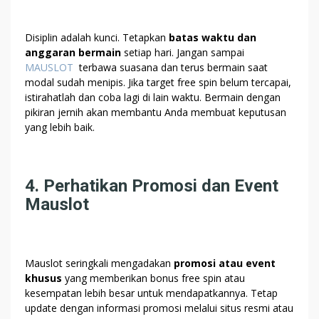
Disiplin adalah kunci. Tetapkan
batas waktu dan
anggaran bermain
setiap hari. Jangan sampai
MAUSLOT
terbawa suasana dan terus bermain saat
modal sudah menipis. Jika target free spin belum tercapai,
istirahatlah dan coba lagi di lain waktu. Bermain dengan
pikiran jernih akan membantu Anda membuat keputusan
yang lebih baik.
4. Perhatikan Promosi dan Event
Mauslot
Mauslot seringkali mengadakan
promosi atau event
khusus
yang memberikan bonus free spin atau
kesempatan lebih besar untuk mendapatkannya. Tetap
update dengan informasi promosi melalui situs resmi atau