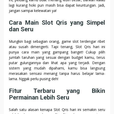
A
lagi kurang hoki pun masih bisa dapat keuntungan. Jadi,
N
jangan sampai kelewatan ya!
G
E
Cara Main Slot Qris yang Simpel
T
dan Seru
!
Mungkin bagi sebagian orang, game slot terdengar ribet
atau susah dimengerti. Tapi tenang, Slot Qris hari ini
punya cara main yang gampang banget! Cukup pilih
jumlah taruhan yang sesuai dengan budget kamu, terus
putar gulungannya dan lihat apa yang terjadi. Dengan
sistem yang mudah dipahami, kamu bisa langsung
merasakan sensasi menang tanpa harus belajar lama-
lama. Nggak perlu pusing deh!
Fitur Terbaru yang Bikin
Permainan Lebih Seru
Salah satu alasan kenapa Slot Qris hari ini semakin seru