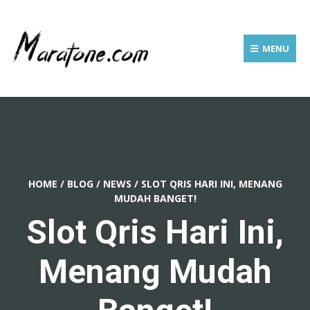
MENU
HOME
/
BLOG
/
NEWS
/
SLOT QRIS HARI INI, MENANG
MUDAH BANGET!
Slot Qris Hari Ini,
Menang Mudah