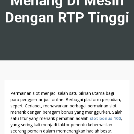
Menang Di Mesin
Dengan RTP Tinggi
S
Permainan slot menjadi salah satu pilihan utama bagi
T
para penggemar judi online. Berbagai platform perjudian,
seperti Ceriabet, menawarkan berbagai permainan slot
R
menarik dengan beragam bonus yang menggiurkan. Salah
A
satu fitur yang menarik perhatian adalah
slot bonus 100
,
T
yang sering kali menjadi faktor penentu keberhasilan
E
seorang pemain dalam memenangkan hadiah besar.