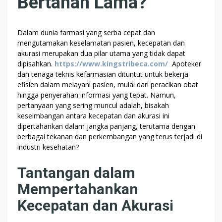
Bertahan Lama?
E
P
A
Dalam dunia farmasi yang serba cepat dan
T
mengutamakan keselamatan pasien, kecepatan dan
akurasi merupakan dua pilar utama yang tidak dapat
A
dipisahkan.
https://www.kingstribeca.com/
Apoteker
N
dan tenaga teknis kefarmasian dituntut untuk bekerja
D
efisien dalam melayani pasien, mulai dari peracikan obat
A
hingga penyerahan informasi yang tepat. Namun,
N
pertanyaan yang sering muncul adalah, bisakah
A
keseimbangan antara kecepatan dan akurasi ini
K
dipertahankan dalam jangka panjang, terutama dengan
U
berbagai tekanan dan perkembangan yang terus terjadi di
R
industri kesehatan?
A
S
Tantangan dalam
I
Mempertahankan
D
Kecepatan dan Akurasi
A
L