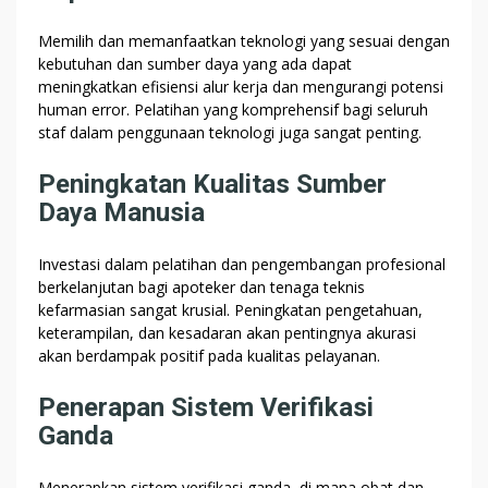
Memilih dan memanfaatkan teknologi yang sesuai dengan
kebutuhan dan sumber daya yang ada dapat
meningkatkan efisiensi alur kerja dan mengurangi potensi
human error. Pelatihan yang komprehensif bagi seluruh
staf dalam penggunaan teknologi juga sangat penting.
Peningkatan Kualitas Sumber
Daya Manusia
Investasi dalam pelatihan dan pengembangan profesional
berkelanjutan bagi apoteker dan tenaga teknis
kefarmasian sangat krusial. Peningkatan pengetahuan,
keterampilan, dan kesadaran akan pentingnya akurasi
akan berdampak positif pada kualitas pelayanan.
Penerapan Sistem Verifikasi
Ganda
Menerapkan sistem verifikasi ganda, di mana obat dan