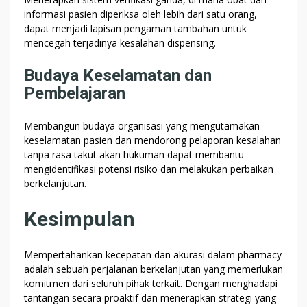
informasi pasien diperiksa oleh lebih dari satu orang,
dapat menjadi lapisan pengaman tambahan untuk
mencegah terjadinya kesalahan dispensing.
Budaya Keselamatan dan
Pembelajaran
Membangun budaya organisasi yang mengutamakan
keselamatan pasien dan mendorong pelaporan kesalahan
tanpa rasa takut akan hukuman dapat membantu
mengidentifikasi potensi risiko dan melakukan perbaikan
berkelanjutan.
Kesimpulan
Mempertahankan kecepatan dan akurasi dalam pharmacy
adalah sebuah perjalanan berkelanjutan yang memerlukan
komitmen dari seluruh pihak terkait. Dengan menghadapi
tantangan secara proaktif dan menerapkan strategi yang