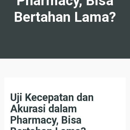
Pharmacy, Bisa
Bertahan Lama?
Uji Kecepatan dan
U
J
Akurasi dalam
I
K
Pharmacy, Bisa
E
C