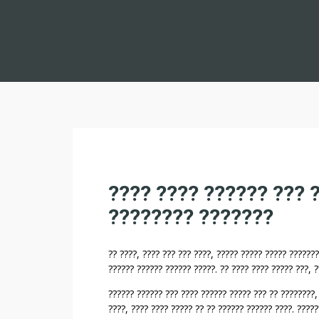
?
???? ???? ?????? ??? ?
?
???????? ???????
?
?
?
?? ????, ???? ??? ??? ????, ????? ????? ????? ??????
?????? ?????? ?????? ?????. ?? ???? ???? ????? ???, 
?
?
?????? ?????? ??? ???? ?????? ????? ??? ?? ????????,
?
????, ???? ???? ????? ?? ?? ?????? ?????? ????. ????