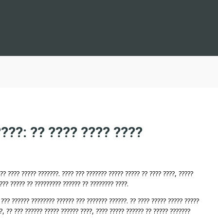
???: ?? ???? ???? ????
??? ???? ????? ???????. ???? ??? ??????? ????? ????? ?? ???? ????, ?????
???? ????? ?? ????????? ?????? ?? ???????? ????.
 ??? ?????? ???????? ?????? ??? ??????? ??????. ?? ???? ????? ????? ?????
??, ?? ??? ?????? ????? ?????? ????, ???? ????? ?????? ?? ????? ???????