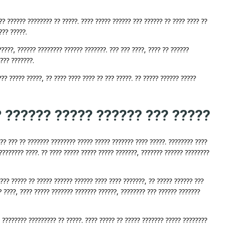
?? ?????? ???????? ?? ?????. ???? ????? ?????? ??? ?????? ?? ???? ???? ??
??? ?????.
?????, ?????? ???????? ?????? ???????. ??? ??? ????, ???? ?? ??????
??? ???????.
?? ????? ?????, ?? ???? ???? ???? ?? ??? ?????. ?? ????? ?????? ?????
? ?????? ????? ?????? ??? ?????
??? ??? ?? ??????? ???????? ????? ????? ??????? ???? ?????. ???????? ????
???????? ????. ?? ???? ????? ????? ????? ???????, ??????? ?????? ????????
???? ????? ?? ????? ?????? ?????? ???? ???? ???????, ?? ????? ?????? ???
? ????, ???? ????? ??????? ??????? ??????, ???????? ??? ?????? ???????
 ???????? ????????? ?? ?????. ???? ????? ?? ????? ??????? ????? ????????