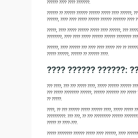
?
?????? ???? ???? ???????.
?
?????? ?? ?????? ?????? ?????? ????? ???? ??????, ??
?
??????, ???? ???? ????? ?????? ?????? ??????? ???? ?
?
?
?????, ???? ????? ?????? ????? ???? ??????, ??? ????
?
????????, ???? ???? ????? ?????? ?????? ???????? ???
?
??????, ???? ?????? ??? ???? ???? ????? ??? ?? ??????
?
????? ??????, ?????? ?? ?????? ????.
?
:
???? ?????? ??????: ?
?
?
?
??? ????, ??? ??? ????? ????, ????? ?????? ?????? ??
?
??? ????? ???????? ??????, ?????? ??????? ??? ????? 
?? ?????.
?
?
????, ?? ??? ?????? ????? ?????? ????, ????? ????? ?
?
??????????. ??? ???, ?? ??? ????????? ?????? ???????
?
????? ?? ????-???.
?
????? ???????? ?????? ????? ???? ??????, ???? ??????
?