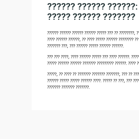
?????? ?????? ??????:
????? ?????? ???????
?????? ?????? ?????? ?????? ????? ??? ?? ????????, ?
???? ?????? ??????, ?? ???? ????? ?????? ???????? ??
??????? ???, ??? ?????? ????? ?????? ??????.
??? ??? ????, ???? ?????? ????? ??? ???? ??????. ???
????? ?????? ?????? ??????? ????????? ??????. ???? ?
?????, ?? ???? ?? ??????? ??????? ???????, ??? ?? ??
?????? ????? ????? ?????? ????. ????? ?? ???, ??? ??
??????? ??????? ???????.