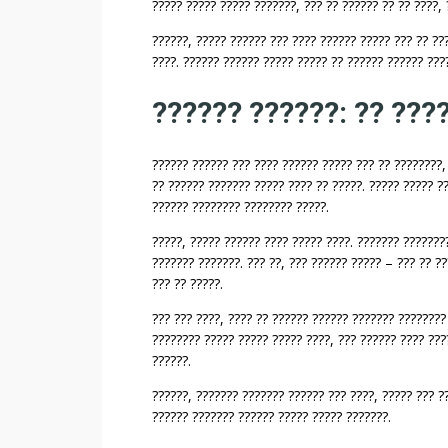
????? ????? ????? ???????, ??? ?? ?????? ?? ?? ????, 
?
?
??????, ????? ?????? ??? ???? ?????? ????? ??? ?? ??
?
????. ?????? ?????? ????? ????? ?? ?????? ?????? ???
?
?
?????? ??????: ?? ???
?
?
?????? ?????? ??? ???? ?????? ????? ??? ?? ????????,
?
?? ?????? ??????? ????? ???? ?? ?????. ????? ????? ?
?
?????? ???????? ???????? ?????.
?
?
?????, ????? ?????? ???? ????? ????. ??????? ???????
??????? ???????. ??? ??, ??? ?????? ????? – ??? ?? ?
??? ?? ?????.
??? ??? ????, ???? ?? ?????? ?????? ??????? ????????
???????? ????? ????? ????? ????, ??? ?????? ???? ???
??????.
??????, ??????? ??????? ?????? ??? ????, ????? ??? ?
?????? ??????? ?????? ????? ????? ???????.