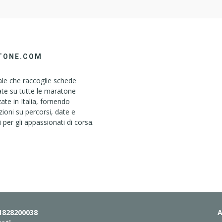
TONE.COM
le che raccoglie schede
ate su tutte le maratone
ate in Italia, fornendo
ioni su percorsi, date e
i per gli appassionati di corsa.
01828200038
A