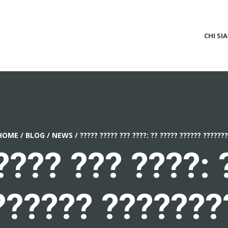
CHI SI
HOME
/
BLOG
/
NEWS
/
????? ????? ??? ????: ?? ????? ?????? ??????
???? ??? ????: 
?????? ???????