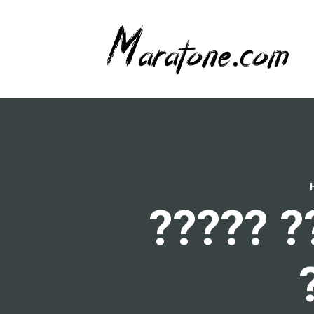
????? ?