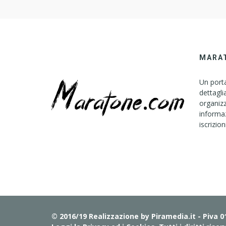
MARA
Un porta
dettagli
organizz
informaz
iscrizion
© 2016/19 Realizzazione by
Piramedia.it
- Piva 