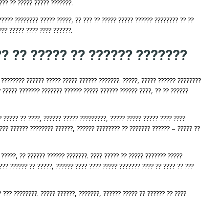
??? ?? ????? ????? ???????.
????? ???????? ????? ?????, ?? ??? ?? ????? ????? ?????? ???????? ?? ??
??? ????? ???? ???? ??????.
?? ?? ????? ?? ?????? ???????
 ???????? ?????? ????? ????? ?????? ???????. ?????, ????? ?????? ????????
? ????? ??????? ??????? ?????? ????? ?????? ?????? ????, ?? ?? ??????
? ????? ?? ????, ?????? ????? ?????????, ????? ????? ????? ???? ????
???? ?????? ???????? ??????, ?????? ???????? ?? ??????? ?????? – ????? ??
 ?????, ?? ?????? ?????? ???????. ???? ????? ?? ????? ??????? ?????
??? ?????? ?? ?????, ?????? ???? ???? ????? ??????? ???? ?? ???? ?? ???
? ??? ????????. ????? ??????, ???????, ?????? ????? ?? ?????? ?? ????