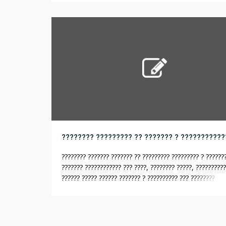
?????.?????????? ????????? ????? ????????????, ????? ???
?????????, ??????? ??????? ? ?????????????. ?????? ?? ???
??? ??????? ???????????? ?????????? ???????? ????????
?????????????? ???????? […]
???????? ??????? ??????? ?? ????????? ????????? ? ???????
??????? ???????????? ??? ????, ???????? ?????, ??????????
?????? ????? ?????? ??????? ? ?????????? ??? ????????
??????????, ??????? ???????? ???????????? ???????? ?????
?????.???????????? ??????????? ???????????? ???????? ? ?
????? ?????????, ??? ???????, ?????? ? ??????? ???????.
???????????? ????????????? ?????????? ????????? ???????