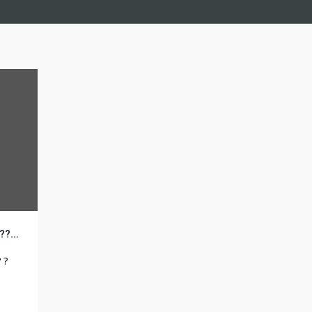
???????? ???? ?? ????????? – ????????? ?? ???????, ????????? ????
 ?
?