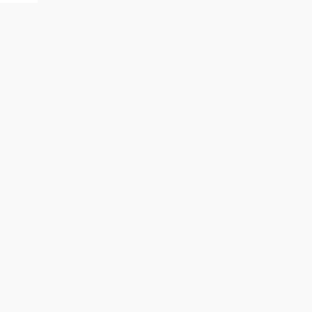
?????,
???