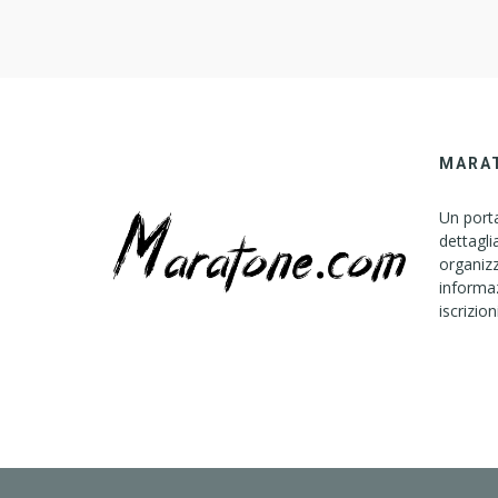
????????????? ?????, ????? ??? ??????????? ?????????? […
MARA
Un porta
dettagli
organizz
informaz
iscrizion