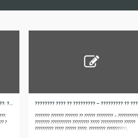
???????? ????????????? ?? ??????? ? ?????????: ??????? ??????? ??? ????, ???????? ?????, ?????? ?????????
???:
???????? ??????? ??????? ?? ?????? ????????? – ???????????
?? ?
???????? ??????????? ????????? ????? ???????????? ??????
?????????? ????? ?????? ?????. ????????? ???????????, ????
???????????? ?????????? ??????????, ?? ??????? ??????????