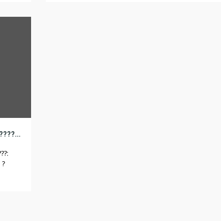
 ???????
????????????. ? ???????? ??????-???????????? ????? ????? ?
???????
?????????? ??? ?????? ?????? ??????????. ????????????
?????????? ??? ?????? ??????????????? ????????? ?????
??????????, ?????? ?? ??????? ????? ???? ???????????. ????
[…]
???????? ????????? ?? ??????? ? ???????????????? ?????: ?????? ???????????? ??? ???????, ???????? ?????, ????????
??:
 ?
???
???