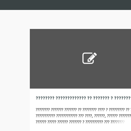
???????? ??????? ??????? ?? ???????? ???? ? ????????? ?? 
??????????? ???????????? ??? ????, ??????, ?????? ???????
?????? ????? ?????? ??????? ? ?????????? ??? ????????
??????????, ??????? ???????? ???????????? ???????? ?????