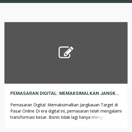
PEMASARAN DIGITAL: MEMAKSIMALKAN JANGKAUAN TARGET DI PASAR ONLINE
Pemasaran Digital: Memaksimalkan Jangkauan Target di
Pasar Online Di era digital ini, pemasaran telah mengalami
transformasi besar. Bisnis tidak lagi hanya mengandalkan
metode https://thevintageandmademarket.com/
tradisional; kini, pemasaran digital menjadi kunci untuk