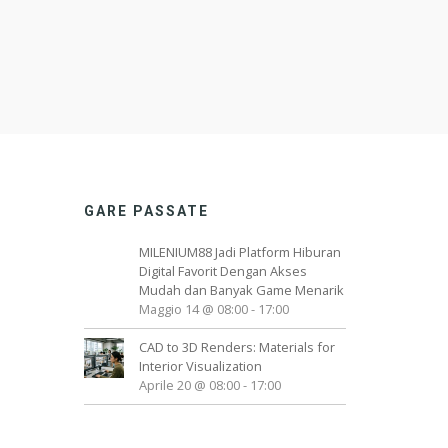
GARE PASSATE
MILENIUM88 Jadi Platform Hiburan
Digital Favorit Dengan Akses
Mudah dan Banyak Game Menarik
Maggio 14 @ 08:00
-
17:00
CAD to 3D Renders: Materials for
Interior Visualization
Aprile 20 @ 08:00
-
17:00