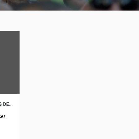
MVP189 SOLUSI PLATFORM ONLINE PRAKTIS DENGAN AKSES LOGIN CEPAT DAN LINK ALTERNATIF AMAN
ses
nyak
s,