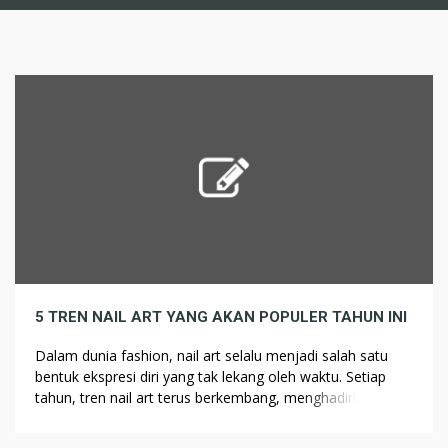
5 TREN NAIL ART YANG AKAN POPULER TAHUN INI
Dalam dunia fashion, nail art selalu menjadi salah satu
bentuk ekspresi diri yang tak lekang oleh waktu. Setiap
tahun, tren nail art terus berkembang, menghadirkan
inovasi baru dari segi warna, tekstur, hingga desain. Tahun
ini, para pecinta kecantikan dan nail enthusiasts dapat