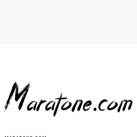
menantikan beberapa tren yang akan mendominasi dunia
nail art. Berikut ini lima tren […]