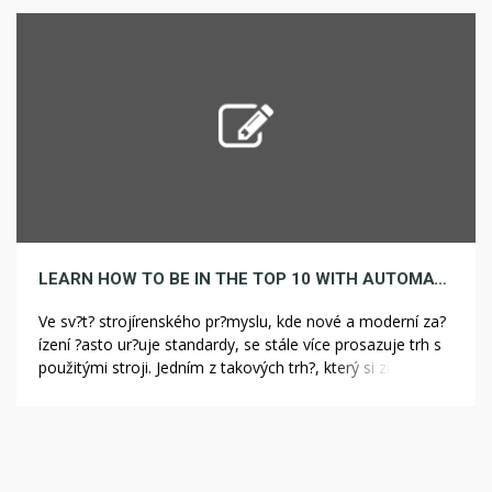
republice. 1. Stav trhu s použitými CNC soustruhy Trh s
použitými CNC soustruhy v ?eské republice […]
LEARN HOW TO BE IN THE TOP 10 WITH AUTOMATIZACE
Ve sv?t? strojírenského pr?myslu, kde nové a moderní za?
ízení ?asto ur?uje standardy, se stále více prosazuje trh s
použitými stroji. Jedním z takových trh?, který si získává
stále v?tší oblibu, je bazar soustruh?. Tento fenomén se
netýká pouze ?eského prost?edí, ale i dalších zemí, kde je
kovovýroba a strojírenství klí?ovým odv?tvím. Soustruh je
pro mnohé […]