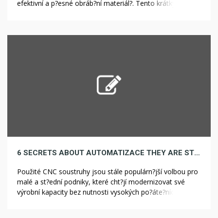
efektivní a p?esné obráb?ní materiál?. Tento krátký report
poskytne p?ehled o tom, co znamená koup? víceosého
CNC soustruhu z bazaru, na co si dát pozor a jaké jsou
hlavní výhody a nevýhody tohoto typu nákupu. Co je
víceosý CNC soustruh? Víceosé CNC (Computer […]
6 SECRETS ABOUT AUTOMATIZACE THEY ARE STILL KEEPING FROM YOU
Použité CNC soustruhy jsou stále populárn?jší volbou pro
malé a st?ední podniky, které cht?jí modernizovat své
výrobní kapacity bez nutnosti vysokých po?áte?ních
investic. Tato zpráva se zabývá aktuálními trendy a faktory
ovliv?ujícími trh s použitými CNC soustruhy v ?eské