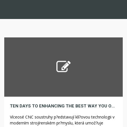
TEN DAYS TO ENHANCING THE BEST WAY YOU OBRÁB?NÍ MATERIÁL?
Víceosé CNC soustruhy p?edstavují klí?ovou technologii v
moderním strojírenském pr?myslu, která umož?uje