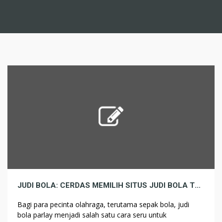
JUDI BOLA: CERDAS MEMILIH SITUS JUDI BOLA TERBAIK UNTUK PEMAIN PEMULA
Bagi para pecinta olahraga, terutama sepak bola, judi
bola parlay menjadi salah satu cara seru untuk