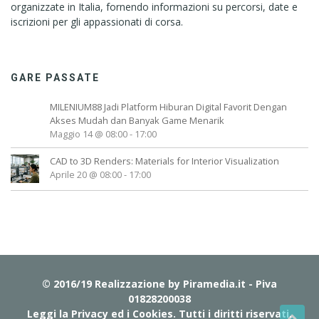
organizzate in Italia, fornendo informazioni su percorsi, date e
iscrizioni per gli appassionati di corsa.
GARE PASSATE
MILENIUM88 Jadi Platform Hiburan Digital Favorit Dengan
Akses Mudah dan Banyak Game Menarik
Maggio 14 @ 08:00
-
17:00
CAD to 3D Renders: Materials for Interior Visualization
Aprile 20 @ 08:00
-
17:00
© 2016/19 Realizzazione by
Piramedia.it
- Piva
01828200038
Leggi la Privacy ed i Cookies
. Tutti i diritti riservati.